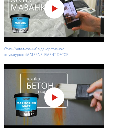
Стиль "хата-мазанка" з декоративною
штукатуркою MATERA ELEMENT DECOR