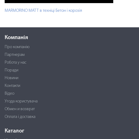
MARMORINO MATT в техніці Бетон і корозія
Компанія
Про компанію
Партнерам
Робота у нас
Поради
Новини
Контакти
Відео
Угода користувача
Обмен и возврат
Оплата і доставка
Каталог