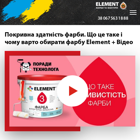
Tog
38 067 563 18 88
nav
Покривна здатність фарби. Що це таке і
чому варто обирати фарбу Element + Відео